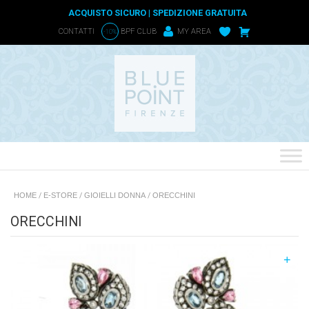
ACQUISTO SICURO | SPEDIZIONE GRATUITA
CONTATTI
BPF CLUB
MY AREA
-10%
HOME
/
E-STORE
/
GIOIELLI DONNA
/
ORECCHINI
ORECCHINI
+