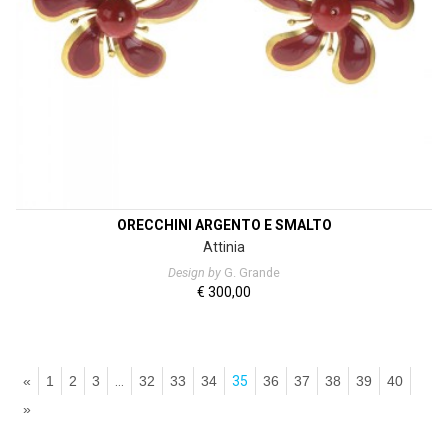
ORECCHINI ARGENTO E SMALTO
Attinia
Design by
G. Grande
€
300,00
«
1
2
3
…
32
33
34
35
36
37
38
39
40
»