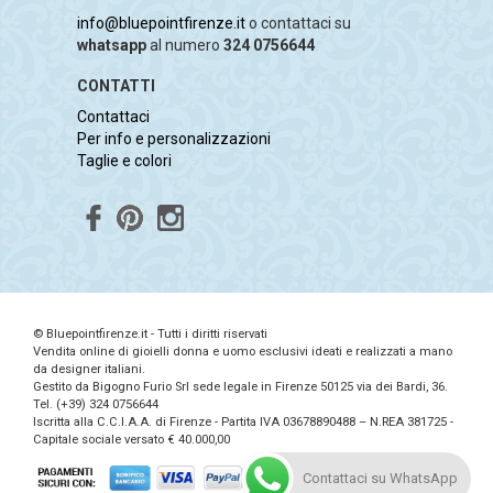
info@bluepointfirenze.it
o contattaci su
whatsapp
al numero
324 0756644
CONTATTI
Contattaci
Per info e personalizzazioni
Taglie e colori
© Bluepointfirenze.it - Tutti i diritti riservati
Vendita online di gioielli donna e uomo esclusivi ideati e realizzati a mano
da designer italiani.
Gestito da Bigogno Furio Srl sede legale in Firenze 50125 via dei Bardi, 36.
Tel. (+39) 324 0756644
Iscritta alla C.C.I.A.A. di Firenze - Partita IVA 03678890488 – N.REA 381725 -
Capitale sociale versato € 40.000,00
Contattaci su WhatsApp