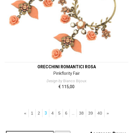
ORECCHINI ROMANTICI ROSA
Pinkflority Fair
Design by
Bianco Bijoux
€
115,00
«
1
2
3
4
5
6
…
38
39
40
»