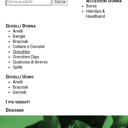
Accessori Donna
Cerca
Borse
Hairclips &
Headband
Gioielli Donna
Anelli
Bangle
Bracciali
Collane e Ciondoli
Orecchini
Orecchini Clips
Qualcosa di diverso
Spille
Gioielli Uomo
Anelli
Bracciali
Gemelli
I più venduti
Designer