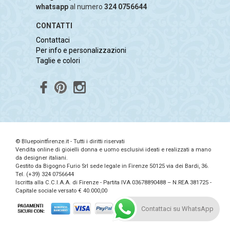
whatsapp
al numero
324 0756644
CONTATTI
Contattaci
Per info e personalizzazioni
Taglie e colori
© Bluepointfirenze.it - Tutti i diritti riservati
Vendita online di gioielli donna e uomo esclusivi ideati e realizzati a mano
da designer italiani.
Gestito da Bigogno Furio Srl sede legale in Firenze 50125 via dei Bardi, 36.
Tel. (+39) 324 0756644
Iscritta alla C.C.I.A.A. di Firenze - Partita IVA 03678890488 – N.REA 381725 -
Capitale sociale versato € 40.000,00
Contattaci su WhatsApp