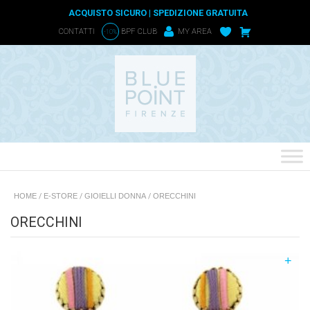
ACQUISTO SICURO | SPEDIZIONE GRATUITA
CONTATTI
BPF CLUB
MY AREA
-10%
HOME
/
E-STORE
/
GIOIELLI DONNA
/
ORECCHINI
ORECCHINI
+