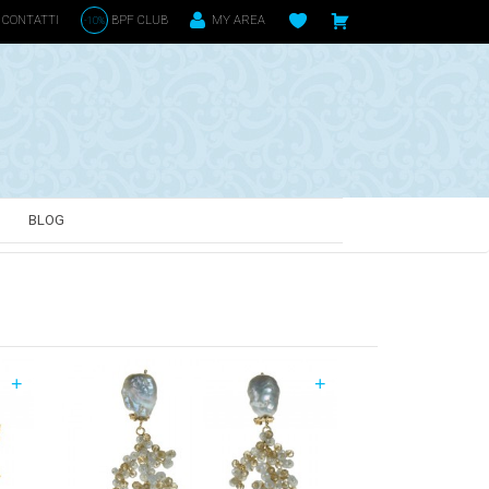
CONTATTI
BPF CLUB
MY AREA
-10%
BLOG
+
+