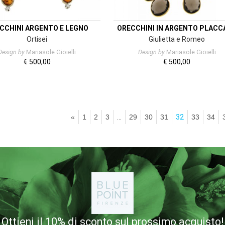
CCHINI ARGENTO E LEGNO
ORECCHINI IN ARGENTO PLACC
Ortisei
Giulietta e Romeo
Design by
Mariasole Gioielli
Design by
Mariasole Gioielli
€
500,00
€
500,00
«
1
2
3
…
29
30
31
32
33
34
Ottieni il 10% di sconto sul prossimo acquisto!