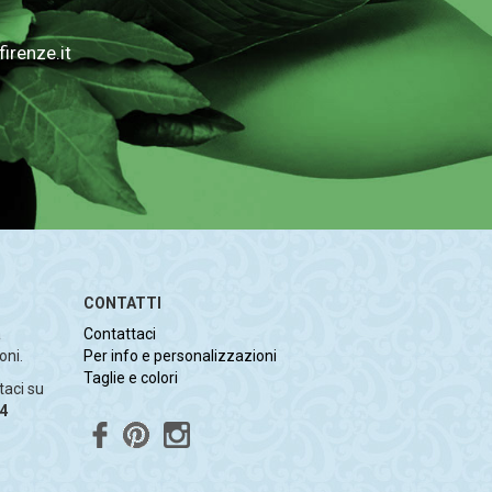
irenze.it
CONTATTI
a
Contattaci
oni.
Per info e personalizzazioni
Taglie e colori
taci su
4