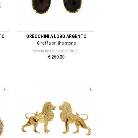
TO
ORECCHINI A LOBO ARGENTO
Giraffa on the stone
Design by
Mariasole Gioielli
€
260,00
+
+