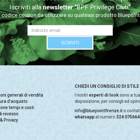
Iscriviti alla
newsletter
"BPF Privilege Club."
n codice coupon da utilizzare su qualsiasi prodotto Bluepointf
CHIEDI UN CONSIGLIO DI STILE
oni generali di vendita
I nostri
esperti di look
sono a tu
ura d’acquisto
disposizione, per consigli ed opini
one tempi e costi
info@bluepointfirenze.it
o contat
 di recesso
whatsapp
al numero
324 075664
& Privacy