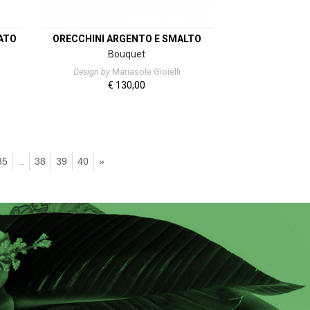
ATO
ORECCHINI ARGENTO E SMALTO
Bouquet
Design by
Mariasole Gioielli
€
130,00
35
…
38
39
40
»