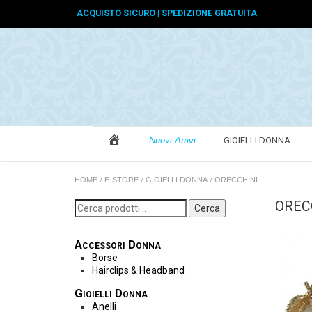
ACQUISTO SICURO | SPEDIZIONE GRATUITA
GIOIELLI DONNA
Nuovi Arrivi
HOME
/
E-STORE
/
GIOIELLI DONNA
/
ORECCHINI
OREC
Cerca
Accessori Donna
Borse
Hairclips & Headband
Gioielli Donna
Anelli