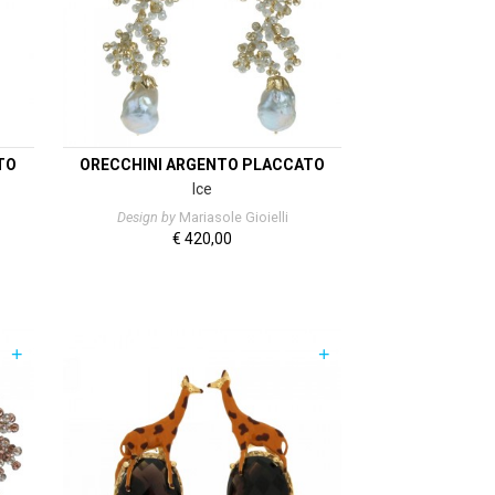
TO
ORECCHINI ARGENTO PLACCATO
Ice
Design by
Mariasole Gioielli
€
420,00
+
+