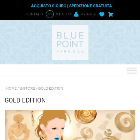
ACQUISTO SICURO | SPEDIZIONE GRATUITA
CONTATTI
BPF CLUB
MY AREA
-10%
HOME
/
E-STORE
/
GOLD EDITION
GOLD EDITION