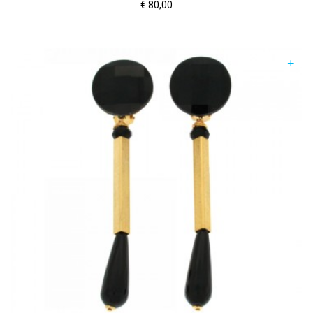
€
80,00
+