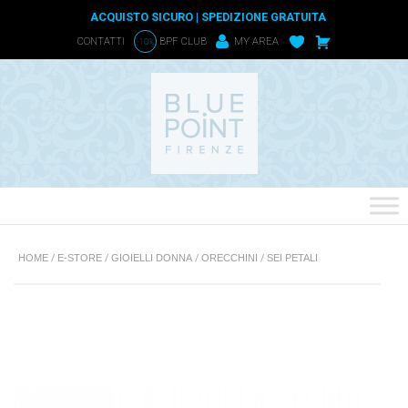
ACQUISTO SICURO | SPEDIZIONE GRATUITA
CONTATTI
BPF CLUB
MY AREA
-10%
HOME
/
E-STORE
/
GIOIELLI DONNA
/
ORECCHINI
/
SEI PETALI