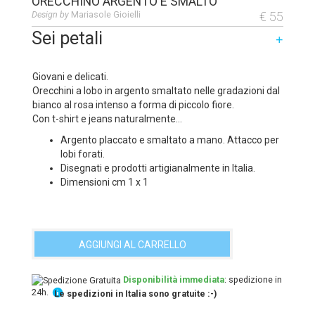
ORECCHINO ARGENTO E SMALTO
Design by
Mariasole Gioielli
€ 55
Sei petali
+
Giovani e delicati.
Orecchini a lobo in argento smaltato nelle gradazioni dal
bianco al rosa intenso a forma di piccolo fiore.
Con t-shirt e jeans naturalmente…
Argento placcato e smaltato a mano. Attacco per
lobi forati.
Disegnati e prodotti artigianalmente in Italia.
Dimensioni cm 1 x 1
AGGIUNGI AL CARRELLO
Disponibilità immediata
: spedizione in
24h.
Le spedizioni in Italia sono gratuite :-)